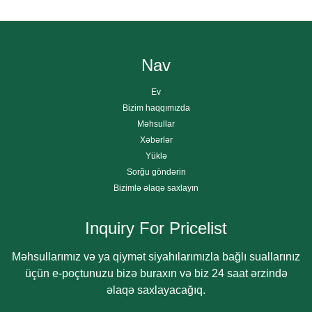
Nav
Ev
Bizim haqqımızda
Məhsullar
Xəbərlər
Yüklə
Sorğu göndərin
Bizimlə əlaqə saxlayın
Inquiry For Pricelist
Məhsullarımız və ya qiymət siyahılarımızla bağlı suallarınız
üçün e-poçtunuzu bizə buraxın və biz 24 saat ərzində
əlaqə saxlayacağıq.