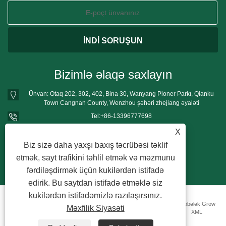
Bizimlə əlaqə saxlayın
Ünvan: Otaq 202, 302, 402, Bina 30, Wanyang Pioner Parkı, Qianku
Town Cangnan County, Wenzhou şəhəri zhejiang əyaləti
Tel:
+86-13396777698
Telefon:
+86-13396777698
X
E-poçt:
mushroomgrowbag@163.com
Biz sizə daha yaxşı baxış təcrübəsi təklif
etmək, sayt trafikini təhlil etmək və məzmunu
fərdiləşdirmək üçün kukilərdən istifadə
edirik. Bu saytdan istifadə etməklə siz
kukilərdən istifadəmizlə razılaşırsınız.
Copyright © 2022 Wenzhou Shangjun Plastic Products Co., Ltd. - PP Göbələk Grow
Məxfilik Siyasəti
Çantalar - Bütün hüquqlar qorunur.
Bağlantılar
Sitemap
RSS
XML