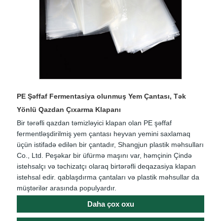
PE Şəffaf Fermentasiya olunmuş Yem Çantası, Tək
Yönlü Qazdan Çıxarma Klapanı
Bir tərəfli qazdan təmizləyici klapan olan PE şəffaf
fermentləşdirilmiş yem çantası heyvan yemini saxlamaq
üçün istifadə edilən bir çantadır, Shangjun plastik məhsulları
Co., Ltd. Peşəkar bir üfürmə maşını var, həmçinin Çində
istehsalçı və təchizatçı olaraq birtərəfli deqazasiya klapan
istehsal edir. qablaşdırma çantaları və plastik məhsullar da
müştərilər arasında populyardır.
Daha çox oxu