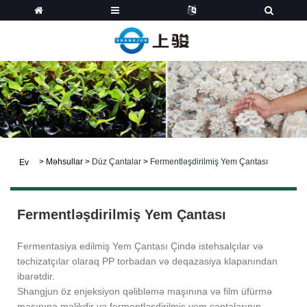
>
Məhsullar
>
Düz Çantalar
>
Fermentləşdirilmiş Yem Çantası
Ev
Fermentləşdirilmiş Yem Çantası
Fermentasiya edilmiş Yem Çantası Çində istehsalçılar və
təchizatçılar olaraq PP torbadan və deqazasiya klapanından
ibarətdir.
Shangjun öz enjeksiyon qəlibləmə maşınına və film üfürmə
maşınına malikdir və fermentləşdirilmiş yem çantalarının