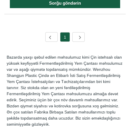
Sorğu göndərin
1
Bazarda yaxşı qəbul edilən məhsulumuz kimi Çin istehsalı olan
yüksək keyfiyyətli Fermentləşdirilmiş Yem Çantası məhsulumuz
var və aşağı qiymətə topdansatış mümkündür. Wenzhou
Shangjun Plastic Çində ən Etibarlı İsti Satış Fermentləşdirilmiş
Yem Çantası İstehsalçıları və Təchizatçılarından biri kimi
tanınır. Siz stokda olan ən yeni fərdiləşdirilmiş
Fermentləşdirilmiş Yem Çantası məhsulumuzu almağa dəvət
edirik. Seçiminiz üçün bir çox növ davamlı məhsullarımız var.
Bizdən qiymət siyahısı və kotirovka sorğusuna xoş gəlmisiniz.
Ən çox satılan Fabrika Birbaşa Satılan məhsullarımızı toplu
şəkildə topdansatmaq daha ucuzdur. Biz sizin əməkdaşlığınızı
səmimiyyətlə gözləyirik.