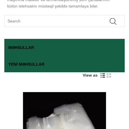
bütün istehsalını müstəqil şəkildə tamamlaya bilər.
MƏHSULLAR
YENI MƏHSULLAR
View as