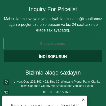
Inquiry For Pricelist
Məhsullarımız və ya qiymət siyahılarımızla bağlı suallarınız
üçün e-poçtunuzu bizə buraxın və biz 24 saat ərzində
əlaqə saxlayacağıq.
Bizimlə əlaqə saxlayın
Ünvan: Otaq 202, 302, 402, Bina 30, Wanyang Pioner Parkı, Qianku
Town Cangnan County, Wenzhou şəhəri zhejiang əyaləti
Tel:
+86-13396777698
Telefon:
+86-13396777698
X
E-poçt:
mushroomgrowbag@163.com
Biz sizə daha yaxşı baxış təcrübəsi təklif