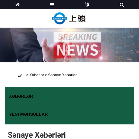
>
Xəbərlər
>
Sənaye Xəbərləri
Ev
XƏBƏRLƏR
YENI MƏHSULLAR
Sənaye Xəbərləri