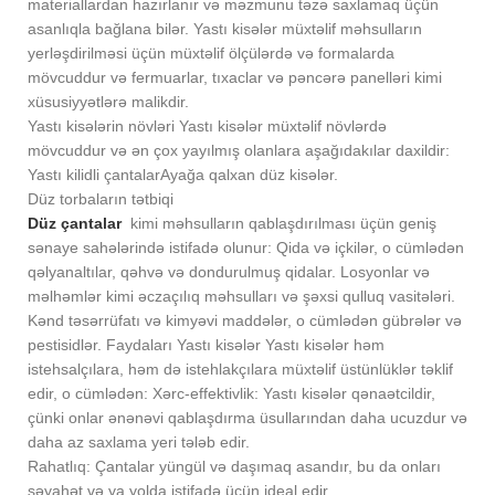
materiallardan hazırlanır və məzmunu təzə saxlamaq üçün
asanlıqla bağlana bilər. Yastı kisələr müxtəlif məhsulların
yerləşdirilməsi üçün müxtəlif ölçülərdə və formalarda
mövcuddur və fermuarlar, tıxaclar və pəncərə panelləri kimi
xüsusiyyətlərə malikdir.
Yastı kisələrin növləri Yastı kisələr müxtəlif növlərdə
mövcuddur və ən çox yayılmış olanlara aşağıdakılar daxildir:
Yastı kilidli çantalarAyağa qalxan düz kisələr.
Düz torbaların tətbiqi
Düz çantalar
kimi məhsulların qablaşdırılması üçün geniş
sənaye sahələrində istifadə olunur: Qida və içkilər, o cümlədən
qəlyanaltılar, qəhvə və dondurulmuş qidalar. Losyonlar və
məlhəmlər kimi əczaçılıq məhsulları və şəxsi qulluq vasitələri.
Kənd təsərrüfatı və kimyəvi maddələr, o cümlədən gübrələr və
pestisidlər. Faydaları Yastı kisələr Yastı kisələr həm
istehsalçılara, həm də istehlakçılara müxtəlif üstünlüklər təklif
edir, o cümlədən: Xərc-effektivlik: Yastı kisələr qənaətcildir,
çünki onlar ənənəvi qablaşdırma üsullarından daha ucuzdur və
daha az saxlama yeri tələb edir.
Rahatlıq: Çantalar yüngül və daşımaq asandır, bu da onları
səyahət və ya yolda istifadə üçün ideal edir.