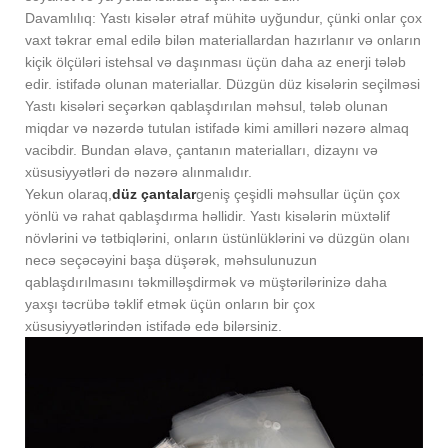
Davamlılıq: Yastı kisələr ətraf mühitə uyğundur, çünki onlar çox
vaxt təkrar emal edilə bilən materiallardan hazırlanır və onların
kiçik ölçüləri istehsal və daşınması üçün daha az enerji tələb
edir. istifadə olunan materiallar. Düzgün düz kisələrin seçilməsi
Yastı kisələri seçərkən qablaşdırılan məhsul, tələb olunan
miqdar və nəzərdə tutulan istifadə kimi amilləri nəzərə almaq
vacibdir. Bundan əlavə, çantanın materialları, dizaynı və
xüsusiyyətləri də nəzərə alınmalıdır.
Yekun olaraq,
düz çantalar
geniş çeşidli məhsullar üçün çox
yönlü və rahat qablaşdırma həllidir. Yastı kisələrin müxtəlif
növlərini və tətbiqlərini, onların üstünlüklərini və düzgün olanı
necə seçəcəyini başa düşərək, məhsulunuzun
qablaşdırılmasını təkmilləşdirmək və müştərilərinizə daha
yaxşı təcrübə təklif etmək üçün onların bir çox
xüsusiyyətlərindən istifadə edə bilərsiniz.