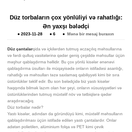
Düz torbaların çox yönlüliyi və rahatlığı:
Ən yaxşı bələdçi
●
2023-11-28
●
6
●
Mənə bir mesaj buraxın
Düz çantalar
qida və içkilərdən tutmuş əczaçılıq məhsullarına
və fərdi qulluq vasitələrinə qədər geniş çeşiddə məhsullar üçün
məşhur qablaşdırma həllidir. Bu çox yönlü kisələr ənənəvi
qablaşdırma üsulları ilə müqayisədə onların istifadəsi asanlığı,
rahatlığı və məhsulları təzə saxlamaq qabiliyyəti kimi bir sıra
üstünlüklər təklif edir. Bu son bələdçidə biz yastı kisələr
haqqında bilmək lazım olan hər şeyi, onların xüsusiyyətləri və
üstünlüklərindən tutmuş müxtəlif növ və tətbiqlərə qədər
araşdıracağıq.
Düz torbalar nədir?
Yastı kisələr, adından da göründüyü kimi, müxtəlif məhsulların
qablaşdırılması üçün istifadə edilən yastı çantalardır. Onlar
adətən polietilen, alüminium folqa və PET kimi çevik