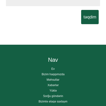
təqdim
Nav
Ev
Bizim haqqımızda
Məhsullar
Xəbərlər
Yüklə
Sorğu göndərin
Bizimlə əlaqə saxlayın