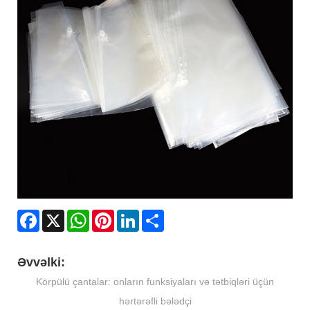
Facebook
X
WhatsApp
Pinterest
LinkedIn
Share
Əvvəlki:
Körpülü çantalar: onların funksiyaları və tətbiqləri üçün
hərtərəfli bələdçi