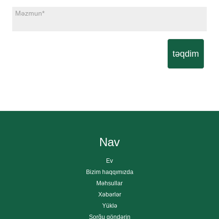
təqdim
Nav
Ev
Bizim haqqımızda
Məhsullar
Xəbərlər
Yüklə
Sorğu göndərin