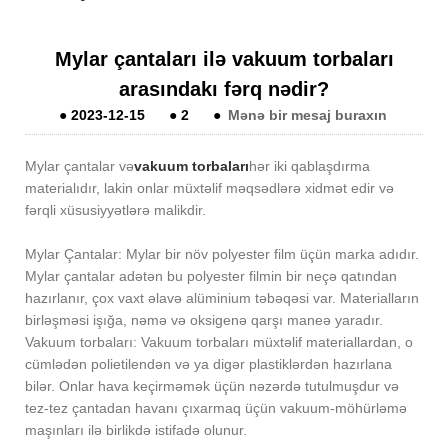
Mylar çantaları ilə vakuum torbaları
arasındakı fərq nədir?
●
2023-12-15
●
2
●
Mənə bir mesaj buraxın
Mylar çantalar və
vakuum torbaları
hər iki qablaşdırma
materialıdır, lakin onlar müxtəlif məqsədlərə xidmət edir və
fərqli xüsusiyyətlərə malikdir.
Mylar Çantalar: Mylar bir növ polyester film üçün marka adıdır.
Mylar çantalar adətən bu polyester filmin bir neçə qatından
hazırlanır, çox vaxt əlavə alüminium təbəqəsi var. Materialların
birləşməsi işığa, nəmə və oksigenə qarşı maneə yaradır.
Vakuum torbaları: Vakuum torbaları müxtəlif materiallardan, o
cümlədən polietilendən və ya digər plastiklərdən hazırlana
bilər. Onlar hava keçirməmək üçün nəzərdə tutulmuşdur və
tez-tez çantadan havanı çıxarmaq üçün vakuum-möhürləmə
maşınları ilə birlikdə istifadə olunur.