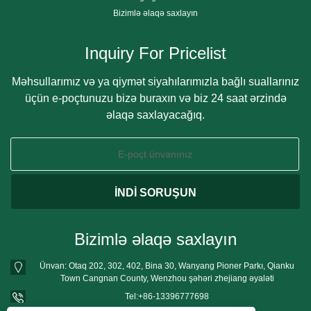
Bizimlə əlaqə saxlayın
Inquiry For Pricelist
Məhsullarımız və ya qiymət siyahılarımızla bağlı suallarınız
üçün e-poçtunuzu bizə buraxın və biz 24 saat ərzində
əlaqə saxlayacağıq.
Bizimlə əlaqə saxlayın
Ünvan: Otaq 202, 302, 402, Bina 30, Wanyang Pioner Parkı, Qianku
Town Cangnan County, Wenzhou şəhəri zhejiang əyaləti
Tel:
+86-13396777698