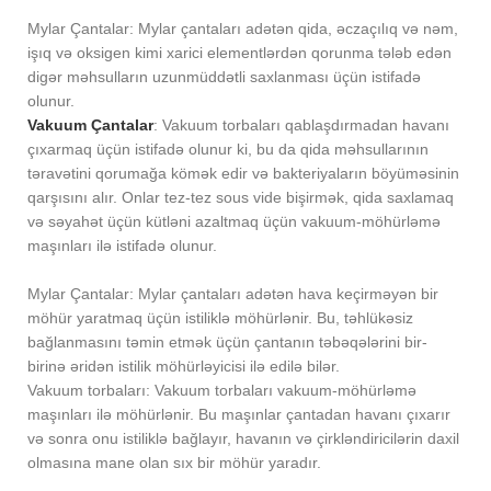
Mylar Çantalar: Mylar çantaları adətən qida, əczaçılıq və nəm,
işıq və oksigen kimi xarici elementlərdən qorunma tələb edən
digər məhsulların uzunmüddətli saxlanması üçün istifadə
olunur.
Vakuum Çantalar
: Vakuum torbaları qablaşdırmadan havanı
çıxarmaq üçün istifadə olunur ki, bu da qida məhsullarının
təravətini qorumağa kömək edir və bakteriyaların böyüməsinin
qarşısını alır. Onlar tez-tez sous vide bişirmək, qida saxlamaq
və səyahət üçün kütləni azaltmaq üçün vakuum-möhürləmə
maşınları ilə istifadə olunur.
Mylar Çantalar: Mylar çantaları adətən hava keçirməyən bir
möhür yaratmaq üçün istiliklə möhürlənir. Bu, təhlükəsiz
bağlanmasını təmin etmək üçün çantanın təbəqələrini bir-
birinə əridən istilik möhürləyicisi ilə edilə bilər.
Vakuum torbaları: Vakuum torbaları vakuum-möhürləmə
maşınları ilə möhürlənir. Bu maşınlar çantadan havanı çıxarır
və sonra onu istiliklə bağlayır, havanın və çirkləndiricilərin daxil
olmasına mane olan sıx bir möhür yaradır.