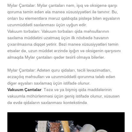
Mylar Çantalar: Mylar çantaları nəm, işıq və oksigenə qarşı
qoruma təmin edən əla maneə xüsusiyyətləri ilə tanınır. Bu,
onları bu elementlərə məruz qaldıqda pisləşə bilən əşyaların
uzunmüddətli saxlanması üçün uyğun edir.
Vakuum torbaları: Vakuum torbaları qida məhsullarının
saxlama müddətini uzatmaq üçün ilk növbədə havanın
çıxarılmasına diqqət yetirir. Bəzi maneə xüsusiyyətləri təmin
etsələr də, uzun müddət ərzində işığın və oksigenin qarşısını
almaqda Mylar çantaları qədər təsirli olmaya bilərlər.
Mylar Çantalar: Adətən quru qidaları, təcili ləvazimatları,
əczaçılıq məhsulları və uzunmüddətli qorunma tələb edən
digər əşyaları saxlamaq üçün istifadə olunur.
Vakuum Çantalar
: Təzə və ya bişmiş qida maddələrinin
vakuumla möhürlənməsi üçün geniş istifadə olunur, xüsusən
də evdə qidaların saxlanması kontekstində.