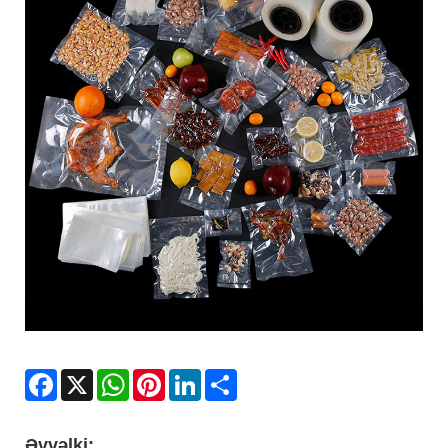
Facebook
X
WhatsApp
Pinterest
LinkedIn
Share
Əvvəlki: