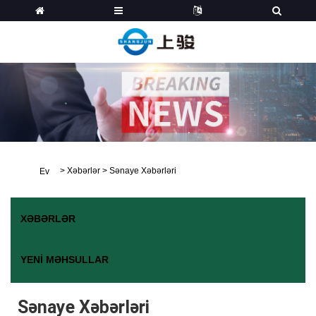
>
Xəbərlər
>
Sənaye Xəbərləri
Ev
XƏBƏRLƏR
YENI MƏHSULLAR
Sənaye Xəbərləri